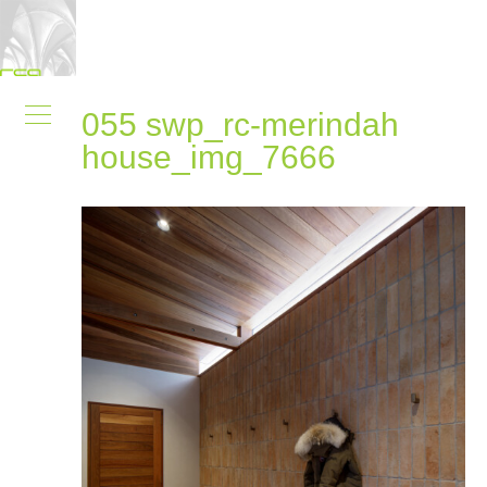
055 swp_rc-merindah
house_img_7666